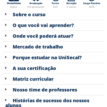
Modalidade
Graduação
Turno
Duração
Carga Horária
Digital
Pós-graduação
EaD
6 meses
360h
Sobre o curso
O que você vai aprender?
Onde você poderá atuar?
Mercado de trabalho
Porque estudar na UniSecal?
A sua certificação
Matriz curricular
Nosso time de professores
Histórias de sucesso dos nossos
alunos