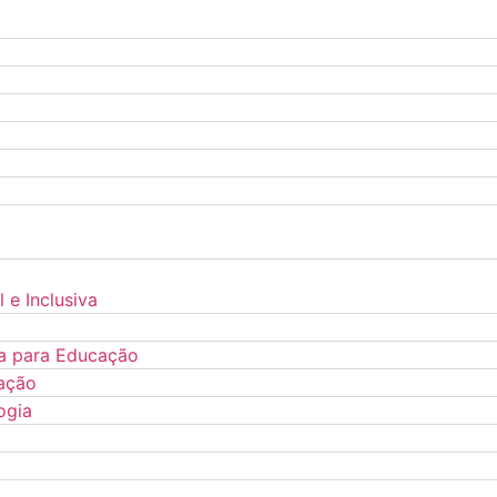
 e Inclusiva
ca para Educação
ação
ogia