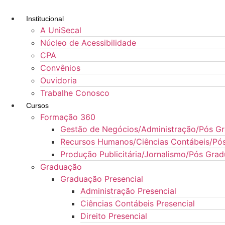
Ir
para
Institucional
o
A UniSecal
conteúdo
Núcleo de Acessibilidade
CPA
Convênios
Ouvidoria
Trabalhe Conosco
Cursos
Formação 360
Gestão de Negócios/Administração/Pós G
Recursos Humanos/Ciências Contábeis/Pó
Produção Publicitária/Jornalismo/Pós Gra
Graduação
Graduação Presencial
Administração Presencial
Ciências Contábeis Presencial
Direito Presencial