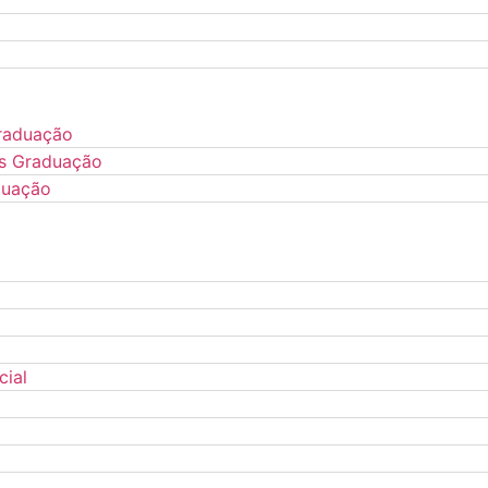
raduação
s Graduação
duação
ial