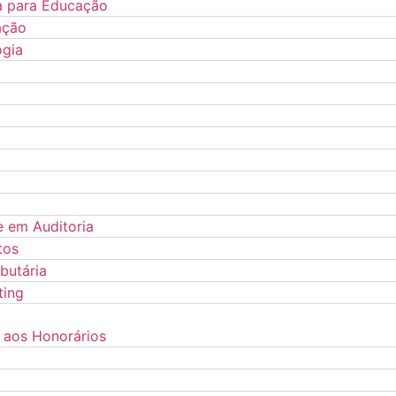
a para Educação
ação
ogia
 em Auditoria
tos
butária
ting
 aos Honorários