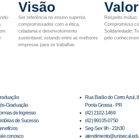
Visão
Valo
ando-
Ser referência no ensino superior,
Respeito mútuo; 
a
compromissados com a ética,
Compromisso com
sem
cidadania e desenvolvimento
Solidariedade; T
e
sustentável, estando entre as melhores
pelo conhecimen
empresas para se trabalhar.
raduação
Rua Barão do Cerro Azul, 
ós-Graduação
Ponta Grossa - PR
ormas de Ingresso
(42) 2102-1469
istórias de Sucesso
(42) 99105-0750
enefícios
Seg-Sex 9h - 21h30
ale conosco
atendimento@unisecal.edu