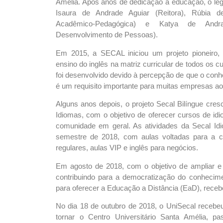
Amélia. Após anos de dedicação à educação, o legad
Isaura de Andrade Aguiar (Reitora), Rúbia d
Acadêmico-Pedagógica) e Katya de Andra
Desenvolvimento de Pessoas).
Em 2015, a SECAL iniciou um projeto pioneiro, o
ensino do inglês na matriz curricular de todos os 
foi desenvolvido devido à percepção de que o con
é um requisito importante para muitas empresas ao 
Alguns anos depois, o projeto Secal Bilíngue cre
Idiomas, com o objetivo de oferecer cursos de id
comunidade em geral. As atividades da Secal Idi
semestre de 2018, com aulas voltadas para a c
regulares, aulas VIP e inglês para negócios.
Em agosto de 2018, com o objetivo de ampliar e 
contribuindo para a democratização do conhecime
para oferecer a Educação a Distância (EaD), rece
No dia 18 de outubro de 2018, o UniSecal recebe
tornar o Centro Universitário Santa Amélia, 