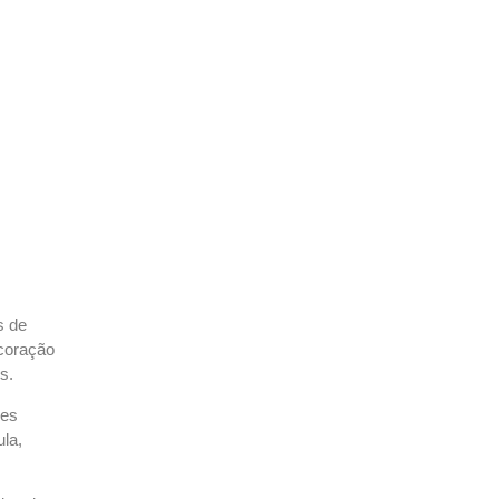
s de
 coração
s.
ses
la,