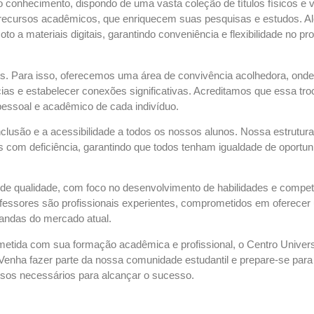
 conhecimento, dispondo de uma vasta coleção de títulos físicos e vi
ecursos acadêmicos, que enriquecem suas pesquisas e estudos. A
to a materiais digitais, garantindo conveniência e flexibilidade no p
nos. Para isso, oferecemos uma área de convivência acolhedora, onde
ias e estabelecer conexões significativas. Acreditamos que essa tro
 pessoal e acadêmico de cada indivíduo.
clusão e a acessibilidade a todos os nossos alunos. Nossa estrutura
 com deficiência, garantindo que todos tenham igualdade de oportu
 qualidade, com foco no desenvolvimento de habilidades e compet
ofessores são profissionais experientes, comprometidos em oferecer
mandas do mercado atual.
etida com sua formação acadêmica e profissional, o Centro Universi
. Venha fazer parte da nossa comunidade estudantil e prepare-se par
rsos necessários para alcançar o sucesso.