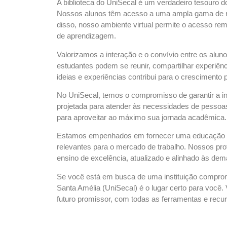
A biblioteca do UniSecal é um verdadeiro tesouro do
Nossos alunos têm acesso a uma ampla gama de r
disso, nosso ambiente virtual permite o acesso remo
de aprendizagem.
Valorizamos a interação e o convívio entre os alu
estudantes podem se reunir, compartilhar experiênc
ideias e experiências contribui para o crescimento
No UniSecal, temos o compromisso de garantir a in
projetada para atender às necessidades de pessoas
para aproveitar ao máximo sua jornada acadêmica.
Estamos empenhados em fornecer uma educação de
relevantes para o mercado de trabalho. Nossos pr
ensino de excelência, atualizado e alinhado às de
Se você está em busca de uma instituição comprom
Santa Amélia (UniSecal) é o lugar certo para você
futuro promissor, com todas as ferramentas e recu