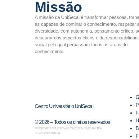
Missão
A missão da UniSecal é transformar pessoas, torn
as capazes de dominar o conhecimento, respeitar 
diversidade, com autonomia, pensamento crítico, 
descurar dos aspectos éticos e da responsabilidad
social pela qual perpassam todas as áreas do
conhecimento.
G
P
Centro Universitário UniSecal
F
H
© 2026 – Todos os direitos reservados
B
SOCIEDADE EDUCATIVA E CULTURAL AMÉLIA LTDA
02.785.295/0001-84
F