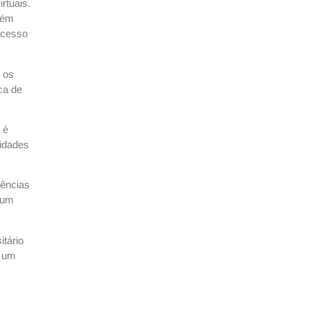
rtuais.
lém
rocesso
 os
ca de
 é
nidades
ências
 um
tário
a um