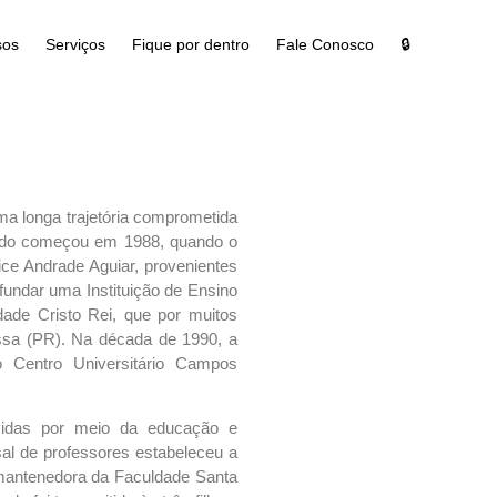
sos
Serviços
Fique por dentro
Fale Conosco
🔒
ma longa trajetória comprometida
udo começou em 1988, quando o
ice Andrade Aguiar, provenientes
fundar uma Instituição de Ensino
ade Cristo Rei, que por muitos
ssa (PR). Na década de 1990, a
o Centro Universitário Campos
 vidas por meio da educação e
sal de professores estabeleceu a
mantenedora da Faculdade Santa