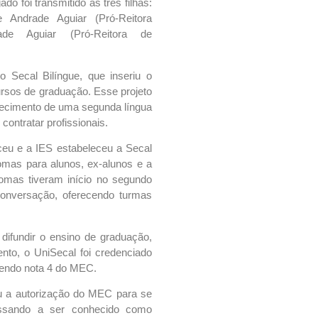
o foi transmitido às três filhas:
e Andrade Aguiar (Pró-Reitora
de Aguiar (Pró-Reitora de
 Secal Bilíngue, que inseriu o
cursos de graduação. Esse projeto
hecimento de uma segunda língua
contratar profissionais.
sceu e a IES estabeleceu a Secal
iomas para alunos, ex-alunos e a
omas tiveram início no segundo
onversação, oferecendo turmas
difundir o ensino de graduação,
nto, o UniSecal foi credenciado
bendo nota 4 do MEC.
u a autorização do MEC para se
passando a ser conhecido como