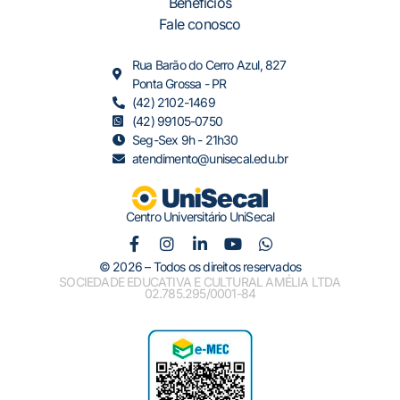
Benefícios
Fale conosco
Rua Barão do Cerro Azul, 827
Ponta Grossa - PR
(42) 2102-1469
(42) 99105-0750
Seg-Sex 9h - 21h30
atendimento@unisecal.edu.br
Centro Universitário UniSecal
© 2026 – Todos os direitos reservados
SOCIEDADE EDUCATIVA E CULTURAL AMÉLIA LTDA
02.785.295/0001-84