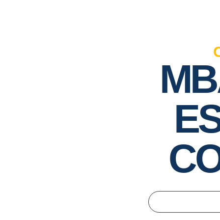
MB
ES
CO