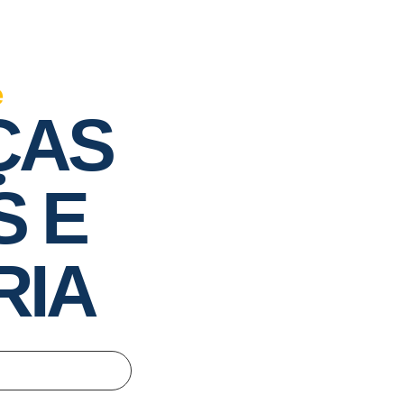
e
ÇAS
S E
RIA